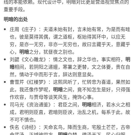
线的本能依赖。现代设计中，
明暗
对比更是营造视觉焦点的
重要手段。
明暗的出处
庄周《庄子》：夫道未始有封，言未始有常，为是而有畦
也，彼是莫得其偶，谓之道枢，枢始得其环中，以应无
穷，是亦一无穷，非亦一无穷也，故曰言藏乎天，意藏乎
心，
明暗
之分，犹昼夜之别也。
刘勰《文心雕龙》：情之文也，辞之华也，事实相符，
明
暗
相间，若阴阳之递嬗，寒暑之更替，文之体要，贵在自
然，情动于中而形于言，辞达则意显矣。
曹雪芹《红楼梦》：这熙凤听了，忙转悲为喜道，果然如
此，我还像作梦呢，
明暗
之间，竟不知怎生是好，只得强
作欢容，与贾母等谈笑风生，掩饰心事。
司马光《资治通鉴》：君臣之间，
明暗
相济，若水火之相
成，君明则臣直，君暗则臣谀，治乱之机，每系于此，故
不可不慎也。
佚名《诗经》：天命玄鸟，降而生商，宅殷土芒芒，古帝
命武汤，正域彼四方，
明暗
交替，德泽天下，民心归服，