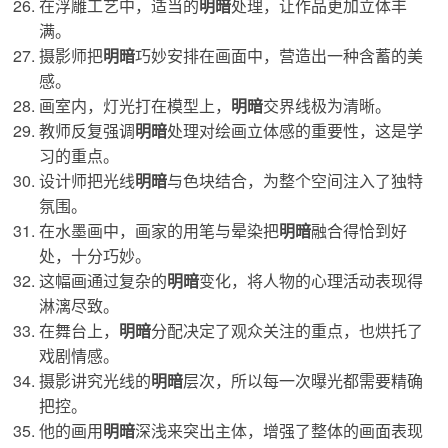
在浮雕工艺中，适当的
明暗
处理，让作品更加立体丰
满。
摄影师把
明暗
巧妙安排在画面中，营造出一种含蓄的美
感。
画室内，灯光打在模型上，
明暗
交界线极为清晰。
教师反复强调
明暗
处理对绘画立体感的重要性，这是学
习的重点。
设计师把光线
明暗
与色块结合，为整个空间注入了独特
氛围。
在水墨画中，画家的用笔与晕染把
明暗
融合得恰到好
处，十分巧妙。
这幅画通过复杂的
明暗
变化，将人物的心理活动表现得
淋漓尽致。
在舞台上，
明暗
分配决定了观众关注的重点，也烘托了
戏剧情感。
摄影讲究光线的
明暗
层次，所以每一次曝光都需要精确
把控。
他的画用
明暗
深浅来突出主体，增强了整体的画面表现