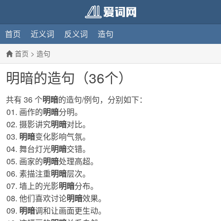
首页
近义词
反义词
造句
首页
>
造句
明暗的造句（36个）
共有 36 个
明暗
的造句/例句，分别如下：
画作的
明暗
分明。
摄影讲究
明暗
对比。
明暗
变化影响气氛。
舞台灯光
明暗
交错。
画家的
明暗
处理高超。
素描注重
明暗
层次。
墙上的光影
明暗
分布。
他们喜欢讨论
明暗
效果。
明暗
调和让画面更生动。