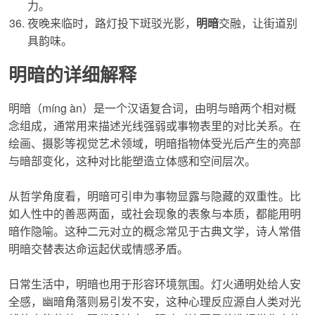
力。
夜晚来临时，路灯投下斑驳光影，
明暗
交融，让街道别
具韵味。
明暗的详细解释
明暗
（míng àn）是一个汉语复合词，由明与暗两个相对概
念组成，通常用来描述光线强弱或事物表里的对比关系。在
绘画、摄影等视觉艺术领域，
明暗
指物体受光后产生的亮部
与暗部变化，这种对比能塑造立体感和空间层次。
从哲学角度看，
明暗
可引申为事物显露与隐藏的双重性。比
如人性中的善恶两面，或社会现象的表象与本质，都能用
明
暗
作隐喻。这种二元对立的概念常见于古典文学，诗人常借
明暗
交替表达命运起伏或情感矛盾。
日常生活中，
明暗
也用于形容环境氛围。灯火通明处给人安
全感，幽暗角落则易引发不安，这种心理反应源自人类对光