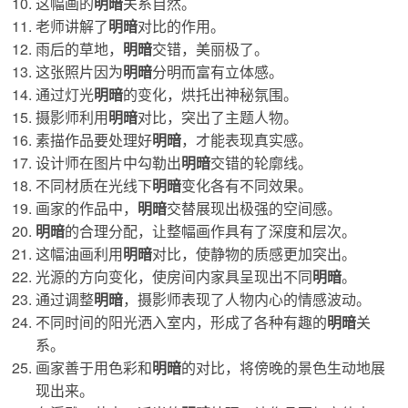
这幅画的
明暗
关系自然。
老师讲解了
明暗
对比的作用。
雨后的草地，
明暗
交错，美丽极了。
这张照片因为
明暗
分明而富有立体感。
通过灯光
明暗
的变化，烘托出神秘氛围。
摄影师利用
明暗
对比，突出了主题人物。
素描作品要处理好
明暗
，才能表现真实感。
设计师在图片中勾勒出
明暗
交错的轮廓线。
不同材质在光线下
明暗
变化各有不同效果。
画家的作品中，
明暗
交替展现出极强的空间感。
明暗
的合理分配，让整幅画作具有了深度和层次。
这幅油画利用
明暗
对比，使静物的质感更加突出。
光源的方向变化，使房间内家具呈现出不同
明暗
。
通过调整
明暗
，摄影师表现了人物内心的情感波动。
不同时间的阳光洒入室内，形成了各种有趣的
明暗
关
系。
画家善于用色彩和
明暗
的对比，将傍晚的景色生动地展
现出来。