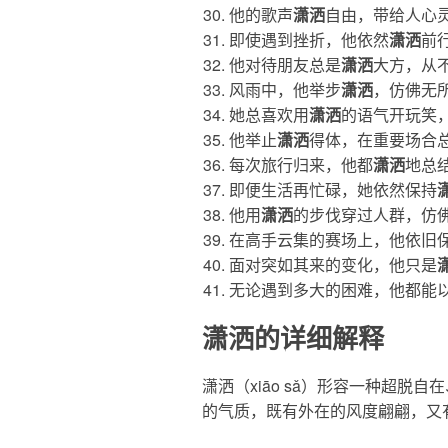
他的歌声
潇洒
自由，带给人心
即使遇到挫折，他依然
潇洒
前
他对待朋友总是
潇洒
大方，从
风雨中，他举步
潇洒
，仿佛无
她总喜欢用
潇洒
的语气开玩笑
他举止
潇洒
得体，在重要场合
每次旅行归来，他都
潇洒
地总
即便生活再忙碌，她依然保持
他用
潇洒
的步伐穿过人群，仿
在高手云集的赛场上，他依旧
面对突如其来的变化，他只是
无论遇到多大的困难，他都能
潇洒的详细解释
潇洒
（xiāo sǎ）形容一种超
的气质，既有外在的风度翩翩，又