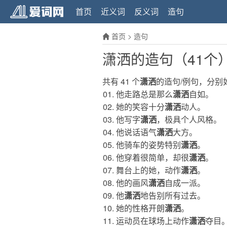
首页
近义词
反义词
造句
首页
>
造句
潇洒的造句（41个
共有 41 个
潇洒
的造句/例句，分别
他走路总是那么
潇洒
自如。
她的笑容十分
潇洒
动人。
他写字
潇洒
，极具个人风格。
他说话语气
潇洒
大方。
他骑车的姿势特别
潇洒
。
他穿着很简单，却很
潇洒
。
舞台上的她，动作
潇洒
。
他的画风
潇洒
自成一派。
他
潇洒
地告别所有过去。
她的性格开朗
潇洒
。
运动员在球场上动作
潇洒
夺目