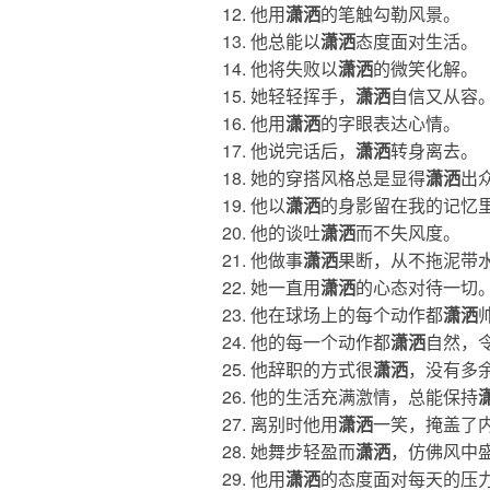
他用
潇洒
的笔触勾勒风景。
他总能以
潇洒
态度面对生活。
他将失败以
潇洒
的微笑化解。
她轻轻挥手，
潇洒
自信又从容
他用
潇洒
的字眼表达心情。
他说完话后，
潇洒
转身离去。
她的穿搭风格总是显得
潇洒
出
他以
潇洒
的身影留在我的记忆
他的谈吐
潇洒
而不失风度。
他做事
潇洒
果断，从不拖泥带
她一直用
潇洒
的心态对待一切
他在球场上的每个动作都
潇洒
他的每一个动作都
潇洒
自然，
他辞职的方式很
潇洒
，没有多
他的生活充满激情，总能保持
离别时他用
潇洒
一笑，掩盖了
她舞步轻盈而
潇洒
，仿佛风中
他用
潇洒
的态度面对每天的压