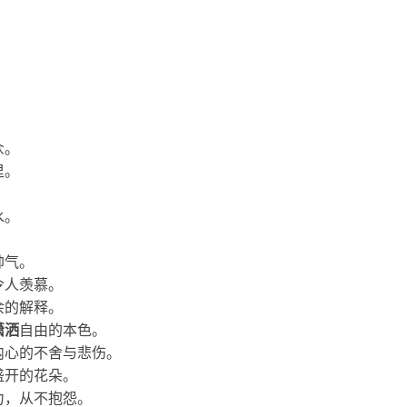
。
众。
里。
水。
。
帅气。
令人羡慕。
余的解释。
潇洒
自由的本色。
内心的不舍与悲伤。
盛开的花朵。
力，从不抱怨。