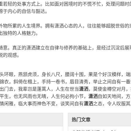
重若轻的处事方式上。比如面对困境时的不慌不忙，处理问题时
源于内心的自信与豁达。
外物所累的人生境界。拥有
潇洒
心态的人，往往能够超脱世俗的
出独特的人格魅力。
随意。真正的
潇洒
建立在自律与修养的基础上，是经过沉淀后展
悦的观感。
头环眼，燕颔虎须，身长八尺，腰阔十围，果是个好汉模样，端
锦衣，斜倚在榻上，手持一卷书，眉目清秀，举止之间自有一番
出门去，我辈岂是蓬蒿人，人生在世当
潇洒
，莫使金樽空对月，
平生，也无风雨也无晴，人生何必拘小节，
潇洒
自如天地间，方
情闲雅，临大事而神色不变，谈笑间自有
潇洒
之态，令人叹服其
热门文章