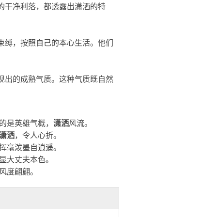
的干净利落，都透露出
潇洒
的特
束缚，按照自己的本心生活。他们
现出的成熟气质。这种气质既自然
的是英雄气概，
潇洒
风流。
潇洒
，令人心折。
挥毫泼墨自逍遥。
显大丈夫本色。
风度翩翩。