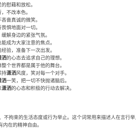
灵的慰藉和放松。
行，不改本色。
不吝啬真诚的微笑。
所畏惧地面对一切。
，缓解身边的紧张气氛。
总能成为大家注意的焦点。
结经验，准备下一次出发。
潇洒
的心态去追求自己的理想。
佛整个世界都是属于他的舞台。
保持
潇洒
风度，笑对每一个对手。
潇洒
一笑，把一切不快抛诸脑后。
以
潇洒
的心态和积极的行动去解决。
脱自在、不拘束的生活态度或行为举止。这个词常用来描述人在言行
有内在的精神自由。