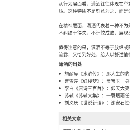
从行为层面看，
潇洒
往往体现在举
质。这种特质不是刻意为之，而是
在精神层面，
潇洒
代表着一种不为
不纠结于得失，不计较成败，展现
值得注意的是，
潇洒
不等于放纵或
流露，又恰到好处，给人以舒适愉
潇洒的出处
施耐庵《水浒传》：那人生的豹
曹雪芹《红楼梦》：贾宝玉一身
李白《唐诗三百首》：仰天大笑
苏轼《苏轼文集》：一蓑烟雨任
刘义庆《世说新语》：谢安石性
相关文章