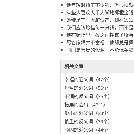
他年轻时挣了不少钱，但很快就
有些人喜欢大手大脚地
挥霍
金钱
她继承了一大笔遗产，却在短短
我们应该珍惜每一分钱，而不是
他在赌场里一夜之间
挥霍
了所有
尽管家境并不富裕，他却总是
挥
时间是宝贵的资源，不能像金钱
相关文章
幸福的近义词（47个）
短暂的近义词（56个）
干涸的反义词（35个）
拓展的造句（43个）
渺小的近义词（28个）
慎重的反义词（33个）
顽固的近义词（44个）