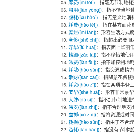
靡费
([mí fèi])
：指毫无节制地耗
滥用
([làn yòng])
：指不恰当地
虚耗
([xū hào])
：指无意义地消
耗费
([hào fèi])
：指在某方面花
糜烂
([mí làn])
：形容生活方式
奢侈
([shē chǐ])
：指超出必要限
浮华
([fú huá])
：指表面上华丽
糟蹋
([zāo tà])
：指不珍惜地使
滥费
([làn fèi])
：指不加控制地
耗散
([hào sàn])
：指资源或精力
散财
([sàn cái])
：指随意花费钱
耗资
([hào zī])
：指在某项事务
奢华
([shē huá])
：形容非常豪华
大肆
([dà sì])
：指不加节制地进
滥支
([làn zhī])
：指不合理地支
虚掷
([xū zhì])
：指将资源或时
耗损
([hào sǔn])
：指由于不合理
滥耗
([làn hào])
：指没有节制地