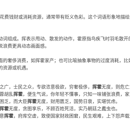
地大量花费钱财或消耗资源，通常带有贬义色彩。这个词语形象地描
动词组成。挥表示甩动、散发的动作，霍原指鸟疾飞时羽毛散开
说浪费更具动态画面感。
面的奢侈消费，如
挥霍
家产；也可比喻抽象事物的过度消耗，比
的资源或机遇。
之广，士民之众，专欲恣意极欲，穷奢极侈，
挥霍
无度，则危亡
蓉胡乱
挥霍
，便生气说，你年轻不懂事，只知一味铺张浪费，家
困乏，而大臣
挥霍
无度，财用匮乏，国势日衰，实堪忧虑。
挥霍
无度，贪图享乐，不顾百姓死活，实乃朝廷之蠹虫也。
意
挥霍
，府库空虚，致使国家财政困窘，民生艰难，上下怨声载