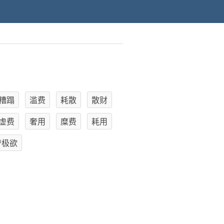
糟蹋
滥费
耗散
散财
虚费
奢用
糜费
耗用
奢极欲