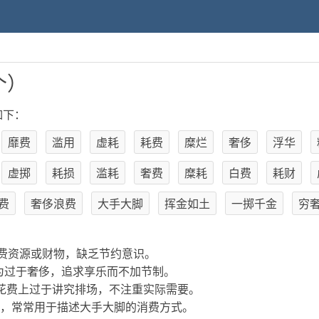
个）
如下：
靡费
滥用
虚耗
耗费
糜烂
奢侈
浮华
虚掷
耗损
滥耗
奢费
糜耗
白费
耗财
费
奢侈浪费
大手大脚
挥金如土
一掷千金
穷
费资源或财物，缺乏节约意识。
为过于奢侈，追求享乐而不加节制。
花费上过于讲究排场，不注重实际需要。
，常常用于描述大手大脚的消费方式。