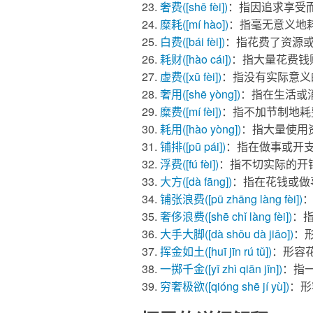
奢费
([shē fèi])
：指因追求享受
糜耗
([mí hào])
：指毫无意义地
白费
([bái fèi])
：指花费了资源
耗财
([hào cái])
：指大量花费钱
虚费
([xū fèi])
：指没有实际意义
奢用
([shē yòng])
：指在生活或
糜费
([mí fèi])
：指不加节制地耗
耗用
([hào yòng])
：指大量使用
铺排
([pū pái])
：指在做事或开
浮费
([fú fèi])
：指不切实际的开
大方
([dà fāng])
：指在花钱或做
铺张浪费
([pū zhāng làng fèi])
奢侈浪费
([shē chǐ làng fèi])
：
大手大脚
([dà shǒu dà jiǎo])
：
挥金如土
([huī jīn rú tǔ])
：形容
一掷千金
([yī zhì qiān jīn])
：指
穷奢极欲
([qióng shē jí yù])
：形