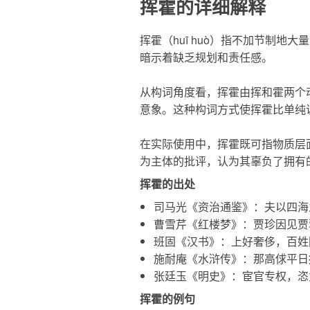
挥霍的详细解释
挥霍
（huī huò）指不加节制
暗示着缺乏规划和责任感。
从构词角度看，
挥霍
由挥和霍两个
意象。这种构词方式使
挥霍
比单纯
在实际使用中，
挥霍
既可指物质层
为主体的批评，认为其辜负了拥有
挥霍的出处
司马光《资治通鉴》：夫以四海
曹雪芹《红楼梦》：贾珍因见贾
班固《汉书》：上好奢侈，百姓
施耐庵《水浒传》：那高俅平日
张廷玉《明史》：宦官专权，恣
挥霍的例句