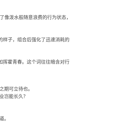
绘了像泼水般随意浪费的行为状态，
的样子，组合后强化了迅速消耗的
如
挥霍
青春。这个词往往暗含对行
之期可立待也。
业岂能长久？
道。