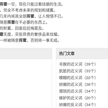
挥霍
一空，现在只能过着拮据的生活。
，完全不考虑未来的规划和储蓄。
几年内将其全部
挥霍
，让人惋惜不已。
随意
挥霍
在不必要的东西上。
的积蓄，回家后后悔莫及。
霍
无度，买些昂贵的奢侈品来炫耀。
一样被随意
挥霍
，否则将一事无成。
热门文章
丰腴的近义词（39个）
肮脏的近义词（33个）
模糊的近义词（22个）
娇嫩的近义词（36个）
猥琐的近义词（34个）
嫉妒的近义词（20个）
娇嫩的反义词（34个）