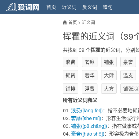
首页
近义词
反义词
造句
首页
>
近义词
挥霍的近义词（39
共找到 39 个
挥霍
的近义词，分别
浪费
奢靡
铺张
豪奢
耗资
奢华
大肆
滥支
铺排
浮费
大方
铺张浪
所有近义词释义
浪费
([làng fèi])
：指不必要地耗
奢靡
([shē mí])
：形容生活或行
铺张
([pū zhāng])
：指在做事或
豪奢
([háo shē])
：形容极为奢侈