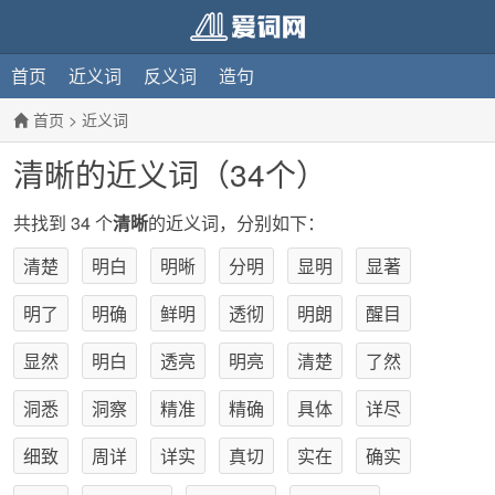
首页
近义词
反义词
造句
首页
>
近义词
清晰的近义词（34个）
共找到 34 个
清晰
的近义词，分别如下：
清楚
明白
明晰
分明
显明
显著
明了
明确
鲜明
透彻
明朗
醒目
显然
明白
透亮
明亮
清楚
了然
洞悉
洞察
精准
精确
具体
详尽
细致
周详
详实
真切
实在
确实