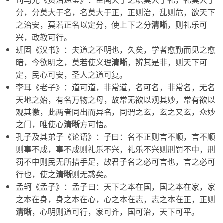
分，分莫大于名，名莫大于正，正则治，乱则危，欲天下
之治安，莫若正名以定分，使上下之分
清晰
，则礼乐可
兴，政教可行。
班固《汉书》：夫道之不明也，久矣，学者愈勤而见之愈
暗，今欲明之，莫若使义理
清晰
，辨其是非，则天下可
定，民心可安，圣人之道可复。
李耳《老子》：道可道，非常道，名可名，非常名，无名
天地之始，有名万物之母，故常无欲以观其妙，常有欲以
观其徼，此两者同出而异名，同谓之玄，玄之又玄，众妙
之门，唯使心
清晰
方可悟。
孔子及其弟子《论语》：子曰：名不正则言不顺，言不顺
则事不成，事不成则礼乐不兴，礼乐不兴则刑罚不中，刑
罚不中则民无所措手足，故君子名之必可言也，言之必可
行也，使之
清晰
则无惑矣。
孟轲《孟子》：孟子曰：天下之本在国，国之本在家，家
之本在身，身之本在心，心之本在志，志之本在正，正则
清晰
，心明则道可行，家可齐，国可治，天下可平。