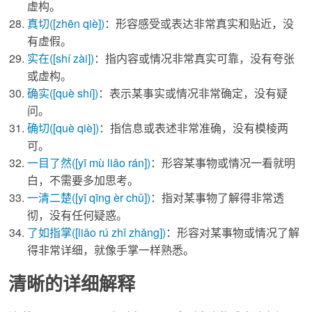
虚构。
真切
([zhēn qiè])
：形容感受或表达非常真实和贴近，没
有虚假。
实在
([shí zài])
：指内容或情况非常真实可靠，没有夸张
或虚构。
确实
([què shí])
：表示某事实或情况非常确定，没有疑
问。
确切
([què qiè])
：指信息或表述非常准确，没有模棱两
可。
一目了然
([yī mù liǎo rán])
：形容某事物或情况一看就明
白，不需要多加思考。
一清二楚
([yī qīng èr chǔ])
：指对某事物了解得非常透
彻，没有任何疑惑。
了如指掌
([liǎo rú zhǐ zhǎng])
：形容对某事物或情况了解
得非常详细，就像手掌一样熟悉。
清晰的详细解释