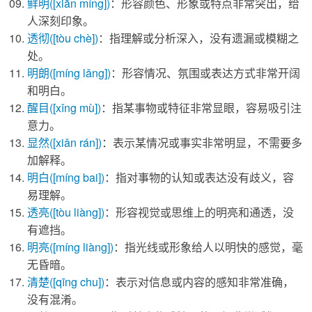
鲜明
([xiān míng])
：形容颜色、形象或特点非常突出，给
人深刻印象。
透彻
([tòu chè])
：指理解或分析深入，没有遗漏或模糊之
处。
明朗
([míng lǎng])
：形容情况、氛围或表达方式非常开阔
和明白。
醒目
([xǐng mù])
：指某事物或特征非常显眼，容易吸引注
意力。
显然
([xiǎn rán])
：表示某情况或事实非常明显，不需要多
加解释。
明白
([míng bai])
：指对事物的认知或表达没有歧义，容
易理解。
透亮
([tòu liàng])
：形容视觉或思维上的明亮和通透，没
有遮挡。
明亮
([míng liàng])
：指光线或形象给人以明快的感觉，毫
无昏暗。
清楚
([qīng chu])
：表示对信息或内容的感知非常准确，
没有混淆。