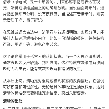
清晰
（qīng xī）是一个形容词，用来形容事物或表达在视
觉、听觉或思维层面上的明确与分明。当说画面
清晰
时，通
常指图像细节分明、没有模糊感；当描述声音
清晰
时，则表
示音质干净、易于辨识。
在思维或语言表达中，
清晰
意味着逻辑明确、条理分明，能
够让人快速理解核心内容。比如一份
清晰
的报告，往往结构
严谨、用词准确，避免产生歧义。
这个词也常用于形容人的认知状态。当一个人思路
清晰
时，
通常表现为反应敏捷、判断准确。这种特质在决策或解决问
题时尤为重要，能有效减少误解和错误的发生。
从本质上说，
清晰
是对混沌或模糊状态的反向描述，它强调
可辨识度和可理解性。无论是具体事物还是抽象概念，达到
清晰
的标准都需要剔除冗余信息，突出关键要素。
清晰的出处
司马光《资治通鉴》：臣闻天子之职莫大于礼，礼莫大于