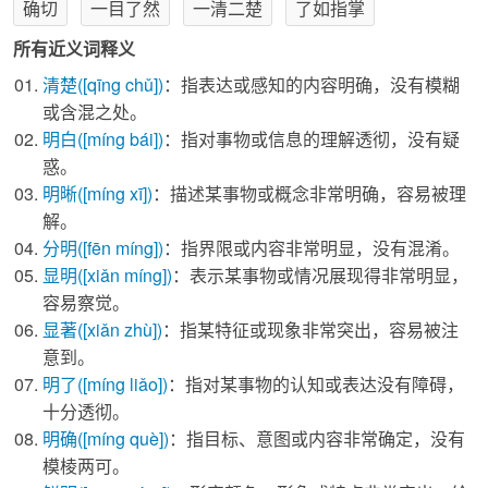
确切
一目了然
一清二楚
了如指掌
所有近义词释义
清楚
([qīng chǔ])
：指表达或感知的内容明确，没有模糊
或含混之处。
明白
([míng bái])
：指对事物或信息的理解透彻，没有疑
惑。
明晰
([míng xī])
：描述某事物或概念非常明确，容易被理
解。
分明
([fēn míng])
：指界限或内容非常明显，没有混淆。
显明
([xiǎn míng])
：表示某事物或情况展现得非常明显，
容易察觉。
显著
([xiǎn zhù])
：指某特征或现象非常突出，容易被注
意到。
明了
([míng liǎo])
：指对某事物的认知或表达没有障碍，
十分透彻。
明确
([míng què])
：指目标、意图或内容非常确定，没有
模棱两可。