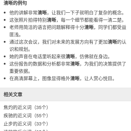
清晰的例句
他的讲解非常
清晰
，让我们一下子就明白了复杂的概念。
这张照片拍得特别
清晰
，每一个细节都能看得一清二楚。
老师用简洁的语言把问题解释得十分
清晰
，同学们都受益
匪浅。
通过这次会议，我们对未来的发展方向有了更加
清晰
的认
识和规划。
她的声音在电话里听起来很
清晰
，仿佛就在身边。
这份报告的数据和分析都非常
清晰
，为我们的决策提供了
重要依据。
在高清屏幕上，图像显得格外
清晰
，让人赏心悦目。
相关文章
焦灼的近义词（35个）
疾驰的近义词（55个）
止步的近义词（33个）