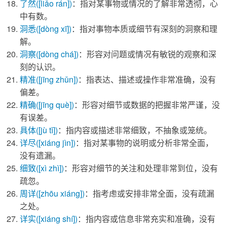
了然
([liǎo rán])
：指对某事物或情况的了解非常透彻，心
中有数。
洞悉
([dòng xī])
：指对事物本质或细节有深刻的洞察和理
解。
洞察
([dòng chá])
：形容对问题或情况有敏锐的观察和深
刻的认识。
精准
([jīng zhǔn])
：指表达、描述或操作非常准确，没有
偏差。
精确
([jīng què])
：形容对细节或数据的把握非常严谨，没
有误差。
具体
([jù tǐ])
：指内容或描述非常细致，不抽象或笼统。
详尽
([xiáng jìn])
：指对某事物的说明或分析非常全面，
没有遗漏。
细致
([xì zhì])
：形容对细节的关注和处理非常到位，没有
疏忽。
周详
([zhōu xiáng])
：指考虑或安排非常全面，没有疏漏
之处。
详实
([xiáng shí])
：指内容或信息非常充实和准确，没有