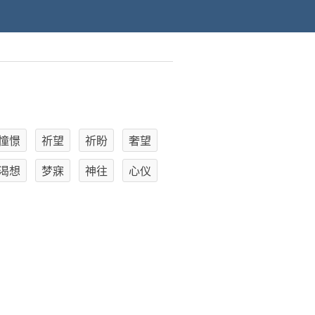
憧憬
祈望
祈盼
奢望
渴想
梦寐
神往
心仪