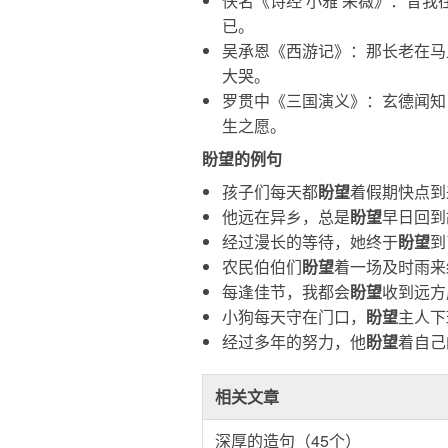
佚名《诗经 小雅 采薇》：昔
已。
吴承恩《西游记》：那长老在马
大哭。
罗贯中《三国演义》：玄德闻知
生之愿。
盼望的例句
孩子们每天都
盼望
着假期快点到
他远在异乡，总是
盼望
早日回到
经过漫长的等待，她终于
盼望
到
农民伯伯们
盼望
着一场及时雨来
每逢佳节，我都会
盼望
收到远方
小狗每天守在门口，
盼望
主人下
经过多年的努力，他
盼望
着自己
相关文章
深厚的造句（45个）