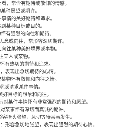
上看，常含有期待或敬仰的情感。
的某种愿望或期许。
件事情的美好期待和追求。
达到某种目标或目的。
物怀有强烈的向往和期待。
思念或向往，常形容深切期许。
上向往某种美好境界或事物。
往某人或某物。
怀有热切的期待和追求。
望，表现出急切期待的心情。
或某物怀有敬仰和向往之情。
求或请求某件事情。
美好目标的想象和向往。
示对某件事情怀有非常强烈的期待和愿望。
指对某事怀有深切而真诚的期许。
形容抬头张望，急切等待某事发生。
)
：形容急切地张望，表现出强烈的期待心情。