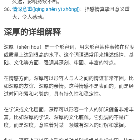
久远，影响持续不断。
情深意重
([qíng shēn yì zhòng])
：指感情真挚且意义重
大，令人感动。
深厚的详细解释
深厚
（shēn hòu）是一个形容词，用来形容某种事物在程度
或质量上达到很高的水平。这个词语通常用来描述感情、基
础、文化等方面，强调其深刻、牢固、丰富的特点。
在情感方面，
深厚
可以形容人与人之间的情谊非常牢固，比
如
深厚
的友谊、
深厚
的亲情。这种情感不是表面的，而是经
过时间积累和考验的，具有持久性和稳定性。
在学识或文化层面，
深厚
可以形容一个人的知识储备非常丰
富，比如
深厚
的学识、
深厚
的文化底蕴。它强调的不是广
度，而是深度，意味着对某一领域有深入的理解和掌握。