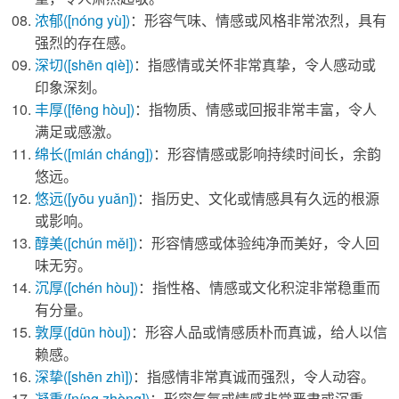
浓郁
([nóng yù])
：形容气味、情感或风格非常浓烈，具有
强烈的存在感。
深切
([shēn qiè])
：指感情或关怀非常真挚，令人感动或
印象深刻。
丰厚
([fēng hòu])
：指物质、情感或回报非常丰富，令人
满足或感激。
绵长
([mián cháng])
：形容情感或影响持续时间长，余韵
悠远。
悠远
([yōu yuǎn])
：指历史、文化或情感具有久远的根源
或影响。
醇美
([chún měi])
：形容情感或体验纯净而美好，令人回
味无穷。
沉厚
([chén hòu])
：指性格、情感或文化积淀非常稳重而
有分量。
敦厚
([dūn hòu])
：形容人品或情感质朴而真诚，给人以信
赖感。
深挚
([shēn zhì])
：指感情非常真诚而强烈，令人动容。
凝重
([níng zhòng])
：形容气氛或情感非常严肃或沉重，