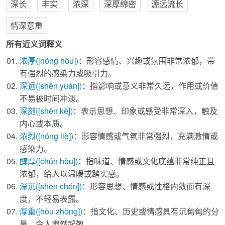
深长
丰实
浓深
深厚绵密
源远流长
情深意重
所有近义词释义
浓厚
([nóng hòu])
：形容感情、兴趣或氛围非常浓郁，带
有强烈的感染力或吸引力。
深远
([shēn yuǎn])
：指影响或意义非常久远，作用或价值
不易被时间冲淡。
深刻
([shēn kè])
：表示思想、印象或感受非常深入，触及
内心或本质。
浓烈
([nóng liè])
：形容情感或气氛非常强烈，充满激情或
感染力。
醇厚
([chún hòu])
：指味道、情感或文化底蕴非常纯正且
浓郁，给人以温暖或踏实感。
深沉
([shēn chén])
：形容思想、情感或性格内敛而有深
度，不轻易表露。
厚重
([hòu zhòng])
：指文化、历史或情感具有沉甸甸的分
量，令人肃然起敬。