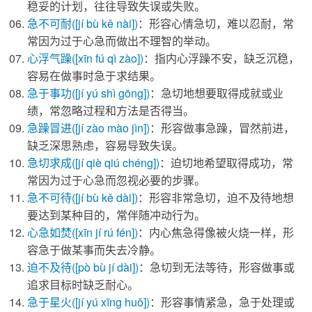
稳妥的计划，往往导致失误或失败。
急不可耐
([jí bù kě nài])
：形容心情急切，难以忍耐，常
常因为过于心急而做出不理智的举动。
心浮气躁
([xīn fú qì zào])
：指内心浮躁不安，缺乏沉稳，
容易在做事时急于求结果。
急于事功
([jí yú shì gōng])
：急切地想要取得成就或业
绩，常忽略过程和方法是否得当。
急躁冒进
([jí zào mào jìn])
：形容做事急躁，冒然前进，
缺乏深思熟虑，容易导致失误。
急切求成
([jí qiè qiú chéng])
：迫切地希望取得成功，常
常因为过于心急而忽视必要的步骤。
急不可待
([jí bù kě dài])
：形容非常急切，迫不及待地想
要达到某种目的，常伴随冲动行为。
心急如焚
([xīn jí rú fén])
：内心焦急得像被火烧一样，形
容急于做某事而失去冷静。
迫不及待
([pò bù jí dài])
：急切到无法等待，形容做事或
追求目标时缺乏耐心。
急于星火
([jí yú xīng huǒ])
：形容事情紧急，急于处理或