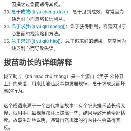
因操之过急而适得其反。
急于成效
([jí yú chéng xiào])
：急于见到成效，常常因为
缺乏耐心而忽略长远利益。
急于求胜
([jí yú qiú shèng])
：急于获得胜利，容易因过于
心急而忽视策略和方法。
急于求好
([jí yú qiú hǎo])
：急于追求好的结果，常常因为
缺乏耐心而导致失误。
拔苗助长的详细解释
拔苗助长
（bá miáo zhù zhǎng）是一个源自《孟子·公孙丑
上》的成语，用来比喻违反事物发展规律，急于求成反而坏
事的行为。
这个成语来源于一个古代寓言故事：有个农夫嫌禾苗长得太
慢，就用手把每棵苗都往上拔高一些，结果导致禾苗全部枯
死。故事生动地说明，违背自然规律的行为往往会适得其
反。