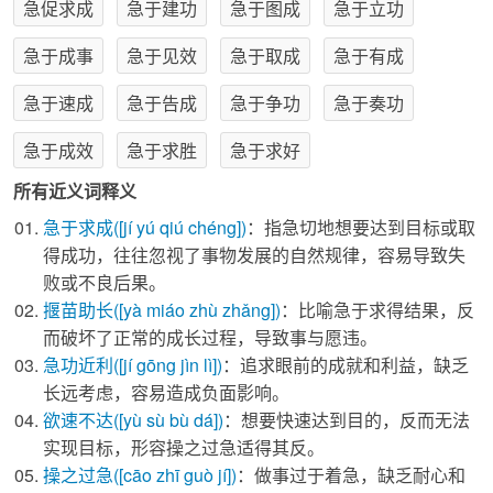
急促求成
急于建功
急于图成
急于立功
急于成事
急于见效
急于取成
急于有成
急于速成
急于告成
急于争功
急于奏功
急于成效
急于求胜
急于求好
所有近义词释义
急于求成
([jí yú qiú chéng])
：指急切地想要达到目标或取
得成功，往往忽视了事物发展的自然规律，容易导致失
败或不良后果。
揠苗助长
([yà miáo zhù zhǎng])
：比喻急于求得结果，反
而破坏了正常的成长过程，导致事与愿违。
急功近利
([jí gōng jìn lì])
：追求眼前的成就和利益，缺乏
长远考虑，容易造成负面影响。
欲速不达
([yù sù bù dá])
：想要快速达到目的，反而无法
实现目标，形容操之过急适得其反。
操之过急
([cāo zhī guò jí])
：做事过于着急，缺乏耐心和