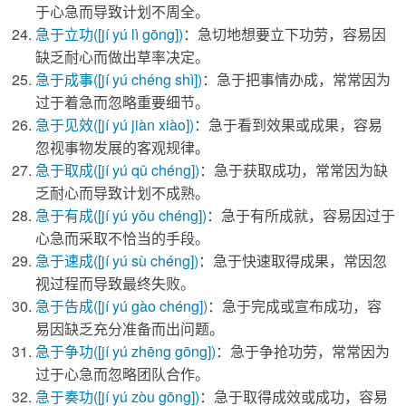
于心急而导致计划不周全。
急于立功
([jí yú lì gōng])
：急切地想要立下功劳，容易因
缺乏耐心而做出草率决定。
急于成事
([jí yú chéng shì])
：急于把事情办成，常常因为
过于着急而忽略重要细节。
急于见效
([jí yú jiàn xiào])
：急于看到效果或成果，容易
忽视事物发展的客观规律。
急于取成
([jí yú qǔ chéng])
：急于获取成功，常常因为缺
乏耐心而导致计划不成熟。
急于有成
([jí yú yǒu chéng])
：急于有所成就，容易因过于
心急而采取不恰当的手段。
急于速成
([jí yú sù chéng])
：急于快速取得成果，常因忽
视过程而导致最终失败。
急于告成
([jí yú gào chéng])
：急于完成或宣布成功，容
易因缺乏充分准备而出问题。
急于争功
([jí yú zhēng gōng])
：急于争抢功劳，常常因为
过于心急而忽略团队合作。
急于奏功
([jí yú zòu gōng])
：急于取得成效或成功，容易