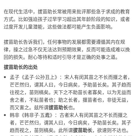
在现代生活中，
拔苗助长
常被用来批评那些急于求成的教育
方式。比如强迫孩子过早学习超出其年龄阶段的知识，或者
过度开发儿童潜能，这些做法都可能产生负面影响。
拔苗助长
告诉我们，任何事物的发展都需要遵循其内在规
律，操之过急不仅无法达到预期效果，反而可能造成难以挽
回的损失。耐心等待和适时引导才是正确的处事之道。
拔苗助长的出处
孟子《孟子·公孙丑上》：宋人有闵其苗之不长而揠之者，
芒芒然归，谓其人曰，今日病矣，予助苗长矣。其子趋而
往视之，苗则槁矣。天下之不助苗长者寡矣，以为无益而
舍之者，不耘苗者也；助之长者，揠苗者也，非徒无益，
而又害之。兹所谓
拔苗助长
也。
韩非《韩非子·五蠹》：古者宋人有闵其苗之不长而揠之
者，芒芒然归，谓其人曰，今日病矣，予助苗长矣。其子
趋而视之，苗则槁矣。此所谓
拔苗助长
，欲速则不达也。