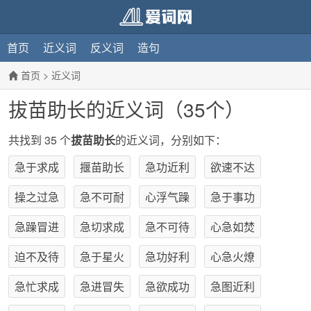
首页
近义词
反义词
造句
首页
>
近义词
拔苗助长的近义词（35个）
共找到 35 个
拔苗助长
的近义词，分别如下：
急于求成
揠苗助长
急功近利
欲速不达
操之过急
急不可耐
心浮气躁
急于事功
急躁冒进
急切求成
急不可待
心急如焚
迫不及待
急于星火
急功好利
心急火燎
急忙求成
急进冒失
急欲成功
急图近利