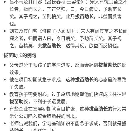
吕不韦及其门客《吕氏春秋·士容论》：宋人有忧其苗之不
长者，揠而长之，芒芒然归，曰，今日病矣，予助苗长
矣。其子视之，苗则槁矣。此乃
拔苗助长
，非益而反害
也。
刘安及其门客《淮南子·人间训》：宋人有闵其苗之不长而
揠之者，归而语人曰，今日病矣，予助苗长矣。其子视
之，苗槁矣。夫
拔苗助长
，适得其反，欲益而反损也。
拔苗助长的例句
父母过分干预孩子的学习进度，反而会起到
拔苗助长
的反
效果。
他在项目初期就急于求成，这种
拔苗助长
的心态最终导致
了失败。
教育孩子需要耐心，过于急切地期望他们快速成长往往是
拔苗助长
，不利于长远发展。
有些企业在发展初期就盲目扩张，这种
拔苗助长
的行为常
常让公司陷入资金链断裂的困境。
老师告诫我们，学习基础知识不能急于求成，否则就是
拔
苗助长
，只会适得其反。