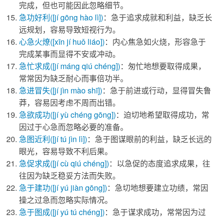
完成，但也可能因此忽略细节。
急功好利
([jí gōng hào lì])
：急于追求成就和利益，缺乏长
远规划，容易导致短视行为。
心急火燎
([xīn jí huǒ liáo])
：内心焦急如火烧，形容急于
完成某事而显得不安或冲动。
急忙求成
([jí máng qiú chéng])
：匆忙地想要取得成果，
常常因为缺乏耐心而事倍功半。
急进冒失
([jí jìn mào shī])
：急于前进或行动，显得冒失鲁
莽，容易因考虑不周而出错。
急欲成功
([jí yù chéng gōng])
：迫切地希望取得成功，常
因过于心急而忽略必要的准备。
急图近利
([jí tú jìn lì])
：急于图谋眼前的利益，缺乏长远的
眼光，容易导致不利后果。
急促求成
([jí cù qiú chéng])
：以急促的态度追求成果，往
往因为缺乏稳妥方法而失败。
急于建功
([jí yú jiàn gōng])
：急切地想要建立功绩，常因
操之过急而忽略实际情况。
急于图成
([jí yú tú chéng])
：急于谋求成功，常常因为过