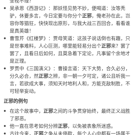
坐视不理？
吴承恩《西游记》：那妖怪见势不妙，便喝道：汝等秃
驴，休要多言，今日定要与你分个
正邪
，俺老孙在此，岂
容你等猖狂，快快现出原形，与我大战三百回合，看看谁
是真英雄！
曹雪芹《红楼梦》：贾母笑道：这孩子说话倒也有趣，只
是世事难料，人心叵测，哪里能轻易分出个
正邪
来？罢了
罢了，且看日后如何，且莫急着下定论，凡事留个余地才
是正理。
罗贯中《三国演义》：曹操言道：天下大势，合久必分，
分久必合，然
正邪
之辨，非一朝一夕可定，诸公且听我一
言，若欲成大事，须知天时地利人和，方能克敌制胜，不
可轻举妄动。
正邪的例句
在这个故事中，
正邪
之间的斗争贯穿始终，最终正义战胜
了邪恶。
他一直在思考如何分辨
正邪
，以免被表象所迷惑。
古往今来，
正邪
之争从未停歇，每个人心中都有一场属于