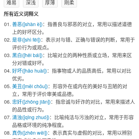
难易
深浅
厚薄
刚柔
所有近义词释义
善恶
([shàn è])
：指善良与邪恶的对立，常用以描述道德
上的好坏区分。
是非
([shì fēi])
：表示对与错、正确与错误的判断，常用于
评价行为或观点。
黑白
([hēi bái])
：比喻对立的两种性质或立场，常用来区
分对错或好坏。
好坏
([hǎo huài])
：指事物或人的品质高低，常用以对比
优劣。
美丑
([měi chǒu])
：形容外在或内在的美好与丑陋的对
立，常用于评价审美或品德。
忠奸
([zhōng jiān])
：指忠诚与奸诈的对比，常用来描述人
的品性或行为。
清浊
([qīng zhuó])
：比喻纯洁与污浊的对立，常用于形容
品格或环境的纯净程度。
真伪
([zhēn wěi])
：表示真实与虚假的对比，常用以辨别