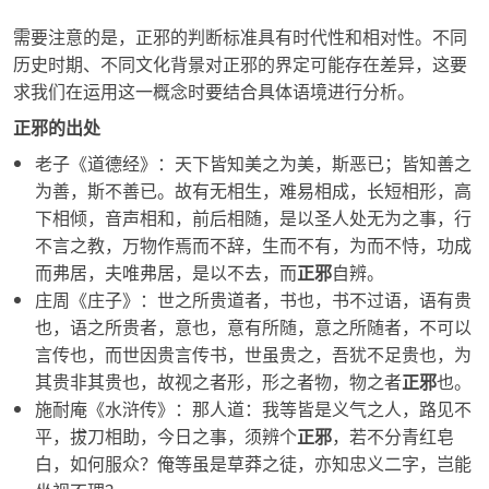
需要注意的是，
正邪
的判断标准具有时代性和相对性。不同
历史时期、不同文化背景对正邪的界定可能存在差异，这要
求我们在运用这一概念时要结合具体语境进行分析。
正邪的出处
老子《道德经》：天下皆知美之为美，斯恶已；皆知善之
为善，斯不善已。故有无相生，难易相成，长短相形，高
下相倾，音声相和，前后相随，是以圣人处无为之事，行
不言之教，万物作焉而不辞，生而不有，为而不恃，功成
而弗居，夫唯弗居，是以不去，而
正邪
自辨。
庄周《庄子》：世之所贵道者，书也，书不过语，语有贵
也，语之所贵者，意也，意有所随，意之所随者，不可以
言传也，而世因贵言传书，世虽贵之，吾犹不足贵也，为
其贵非其贵也，故视之者形，形之者物，物之者
正邪
也。
施耐庵《水浒传》：那人道：我等皆是义气之人，路见不
平，拔刀相助，今日之事，须辨个
正邪
，若不分青红皂
白，如何服众？俺等虽是草莽之徒，亦知忠义二字，岂能