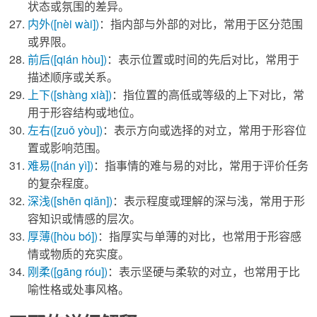
状态或氛围的差异。
内外
([nèi wài])
：指内部与外部的对比，常用于区分范围
或界限。
前后
([qián hòu])
：表示位置或时间的先后对比，常用于
描述顺序或关系。
上下
([shàng xià])
：指位置的高低或等级的上下对比，常
用于形容结构或地位。
左右
([zuǒ yòu])
：表示方向或选择的对立，常用于形容位
置或影响范围。
难易
([nán yì])
：指事情的难与易的对比，常用于评价任务
的复杂程度。
深浅
([shēn qiǎn])
：表示程度或理解的深与浅，常用于形
容知识或情感的层次。
厚薄
([hòu bó])
：指厚实与单薄的对比，也常用于形容感
情或物质的充实度。
刚柔
([gāng róu])
：表示坚硬与柔软的对立，也常用于比
喻性格或处事风格。