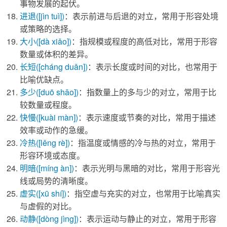
事物发展的起伏。
进退
([jìn tuì])
：表示前进与后退的对立，常用于形容处境
或策略的选择。
大小
([dà xiǎo])
：指规模或程度的高低对比，常用于形容
数量或体积的差异。
长短
([cháng duǎn])
：表示长度或时间的对比，也常用于
比喻优缺点。
多少
([duō shǎo])
：指数量上的多与少的对立，常用于比
较数量或程度。
快慢
([kuài màn])
：表示速度或节奏的对比，常用于描述
效率或动作的急缓。
冷热
([lěng rè])
：指温度或情感的冷与热的对立，常用于
形容环境或态度。
明暗
([míng àn])
：表示光明与黑暗的对比，常用于形容光
线或局势的清晰度。
虚实
([xū shí])
：指空虚与充实的对立，也常用于比喻真实
与虚假的对比。
动静
([dòng jìng])
：表示运动与静止的对立，常用于形容