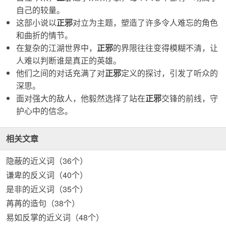
自己的较量。
这部小说以
正邪
对立为主题，塑造了许多令人难忘的角色
和曲折的情节。
在复杂的江湖世界中，
正邪
的界限往往变得模糊不清，让
人难以判断谁是真正的英雄。
他们之间的对话充满了对
正邪
定义的探讨，引发了听众的
深思。
面对强大的敌人，他毅然选择了站在
正邪
交锋的前线，守
护心中的信念。
相关文章
隐蔽的近义词（36个）
谦卑的反义词（40个）
是非的近义词（35个）
苒苒的造句（38个）
易如反掌的近义词（48个）