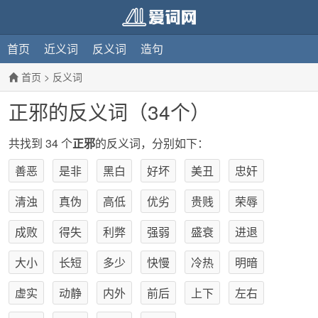
首页
近义词
反义词
造句
首页
>
反义词
正邪的反义词（34个）
共找到 34 个
正邪
的反义词，分别如下：
善恶
是非
黑白
好坏
美丑
忠奸
清浊
真伪
高低
优劣
贵贱
荣辱
成败
得失
利弊
强弱
盛衰
进退
大小
长短
多少
快慢
冷热
明暗
虚实
动静
内外
前后
上下
左右