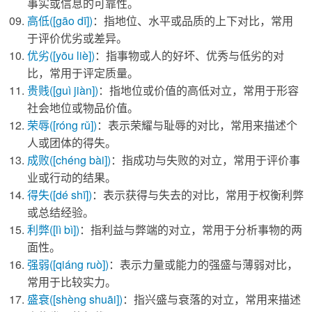
事实或信息的可靠性。
高低
([gāo dī])
：指地位、水平或品质的上下对比，常用
于评价优劣或差异。
优劣
([yōu liè])
：指事物或人的好坏、优秀与低劣的对
比，常用于评定质量。
贵贱
([guì jiàn])
：指地位或价值的高低对立，常用于形容
社会地位或物品价值。
荣辱
([róng rǔ])
：表示荣耀与耻辱的对比，常用来描述个
人或团体的得失。
成败
([chéng bài])
：指成功与失败的对立，常用于评价事
业或行动的结果。
得失
([dé shī])
：表示获得与失去的对比，常用于权衡利弊
或总结经验。
利弊
([lì bì])
：指利益与弊端的对立，常用于分析事物的两
面性。
强弱
([qiáng ruò])
：表示力量或能力的强盛与薄弱对比，
常用于比较实力。
盛衰
([shèng shuāi])
：指兴盛与衰落的对立，常用来描述