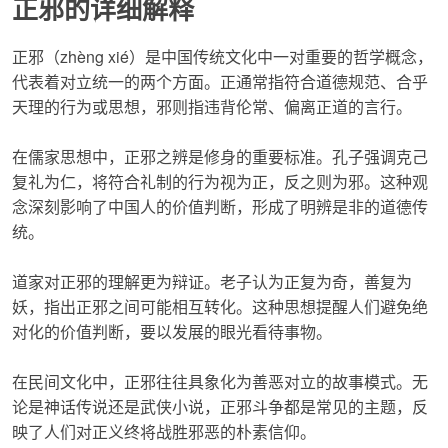
正邪的详细解释
正邪
（zhèng xié）是中国传统文化中一对重要的哲学概念，
代表着对立统一的两个方面。正通常指符合道德规范、合乎
天理的行为或思想，邪则指违背伦常、偏离正道的言行。
在儒家思想中，
正邪
之辨是修身的重要标准。孔子强调克己
复礼为仁，将符合礼制的行为视为正，反之则为邪。这种观
念深刻影响了中国人的价值判断，形成了明辨是非的道德传
统。
道家对
正邪
的理解更为辩证。老子认为正复为奇，善复为
妖，指出正邪之间可能相互转化。这种思想提醒人们避免绝
对化的价值判断，要以发展的眼光看待事物。
在民间文化中，
正邪
往往具象化为善恶对立的故事模式。无
论是神话传说还是武侠小说，正邪斗争都是常见的主题，反
映了人们对正义终将战胜邪恶的朴素信仰。