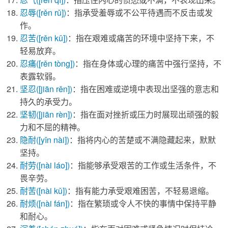
忍辱
([rěn rǔ])
：指承受羞辱或不公平待遇而不反击或发
作。
忍苦
([rěn kǔ])
：指在艰难或痛苦的环境中坚持下来，不
轻易放弃。
忍痛
([rěn tòng])
：指在身体或心理的痛苦中强行坚持，不
表露软弱。
坚忍
([jiān rěn])
：指在困难或逆境中表现出坚强的意志和
持久的承受力。
坚韧
([jiān rèn])
：指在面对挫折或压力时展现出顽强的毅
力和不屈的精神。
隐耐
([yǐn nài])
：指将内心的苦楚或不满隐藏起来，默默
坚持。
耐劳
([nài láo])
：指能够承受艰苦的工作或生活条件，不
畏辛劳。
耐苦
([nài kǔ])
：指有能力承受艰难困苦，不轻易退缩。
耐烦
([nài fán])
：指在繁琐或令人不快的事情中保持平静
和耐心。