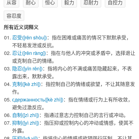
从容
耐心
恒心
毅力
忍耐力
自控力
容忍度
所有近义词释义
忍受
([rěn shòu])
：指在困难或痛苦的情况下默默承受，
不轻易发泄或反抗。
忍让
([rěn ràng])
：指在与他人的冲突或矛盾中，选择退让
或克制自己的情绪。
隐忍
([yǐn rěn])
：指将内心的不满或痛苦隐藏起来，不表
露出来，默默承受。
克制
([kè zhì])
：指控制自己的情绪或欲望，不让其随意发
作。
сдержанность
([kè zhì])
：指在情绪或行为上有所收敛，
避免过激反应。
自制
([zì zhì])
：指通过意志力控制自己的言行或冲动。
抑制
([yì zhì])
：指压抑或控制内心的冲动或情感，使其不
外露。
压抑
([yā yì])
：指将内心的情感或欲望强行压制，不让其