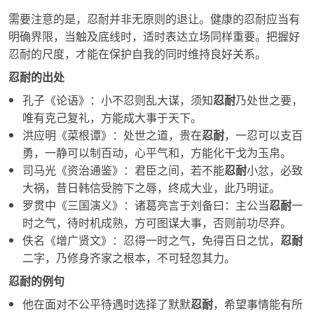
需要注意的是，
忍耐
并非无原则的退让。健康的
忍耐
应当有
明确界限，当触及底线时，适时表达立场同样重要。把握好
忍耐
的尺度，才能在保护自我的同时维持良好关系。
忍耐的出处
孔子《论语》：小不忍则乱大谋，须知
忍耐
乃处世之要，
唯有克己复礼，方能成大事于天下。
洪应明《菜根谭》：处世之道，贵在
忍耐
，一忍可以支百
勇，一静可以制百动，心平气和，方能化干戈为玉帛。
司马光《资治通鉴》：君臣之间，若不能
忍耐
小忿，必致
大祸，昔日韩信受胯下之辱，终成大业，此乃明证。
罗贯中《三国演义》：诸葛亮言于刘备曰：主公当
忍耐
一
时之气，待时机成熟，方可图谋大事，否则前功尽弃。
佚名《增广贤文》：忍得一时之气，免得百日之忧，
忍耐
二字，乃修身齐家之根本，不可轻忽其力。
忍耐的例句
他在面对不公平待遇时选择了默默
忍耐
，希望事情能有所