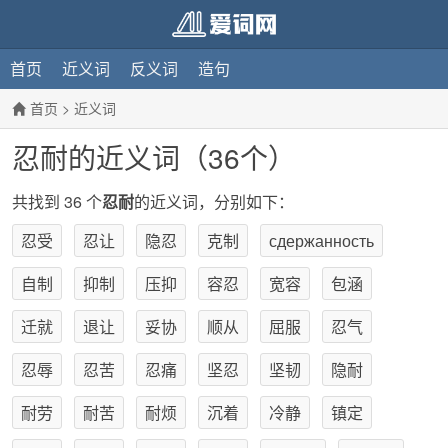
首页
近义词
反义词
造句
首页
>
近义词
忍耐的近义词（36个）
共找到 36 个
忍耐
的近义词，分别如下：
忍受
忍让
隐忍
克制
сдержанность
自制
抑制
压抑
容忍
宽容
包涵
迁就
退让
妥协
顺从
屈服
忍气
忍辱
忍苦
忍痛
坚忍
坚韧
隐耐
耐劳
耐苦
耐烦
沉着
冷静
镇定