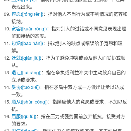
表现出来。
容忍
([róng rěn])
：指对他人不当行为或不利情况的宽容和
接纳。
宽容
([kuān róng])
：指对别人的过错或不同意见表现出理
解和接纳的态度。
包涵
([bāo hán])
：指对别人的缺点或错误给予宽恕和理
解。
迁就
([qiān jiù])
：指为了避免冲突或顾及他人而妥协或顺
从。
退让
([tuì ràng])
：指在争执或利益冲突中主动放弃自己的
立场或要求。
妥协
([tuǒ xié])
：指在矛盾中双方或一方做出让步以达成
一致。
顺从
([shùn cóng])
：指顺应他人的意愿或要求，不加以反
抗。
屈服
([qū fú])
：指在压力或强势面前放弃抵抗，接受对方
的要求。
忍气
([rěn qì])
：指压住内心的愤怒或不满，不表现出来。