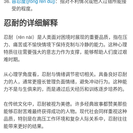
容忍度
([róng rěn dù])
：指对不利情况或他人过错所能接
受的程度。
忍耐的详细解释
忍耐
（rěn nài）是人类面对困境时展现的重要品质，指在压
力、痛苦或不愉快情境下保持克制与冷静的能力。这种心理
特质往往需要强大的意志力作为支撑，能够帮助人们度过艰
难时期。
从心理学角度看，
忍耐
与情绪调节密切相关。具备良好
忍耐
力的人，通常更擅长管理负面情绪，避免冲动行为。这种能
力不是与生俱来的，而是通过后天经历和训练逐步培养的。
在传统文化中，
忍耐
被视为美德。许多经典故事都赞美那些
能够
忍耐
苦难最终获得成功的人物。现代社会同样重视这种
品质，特别是在高压工作环境和复杂人际关系中，
忍耐
往往
能带来更好的结果。