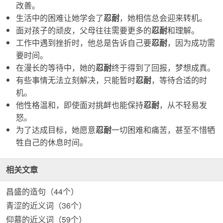
改善。
生活中的困难让她学会了
忍耐
，她相信总会迎来转机。
面对孩子的顽皮，父母往往需要更多的
忍耐
和理解。
工作中遇到挫折时，他总是告诉自己要
忍耐
，因为成功需
要时间。
在漫长的等待中，她的
忍耐
终于得到了回报，梦想成真。
有些事情无法立刻解决，只能暂时
忍耐
，等待合适的时
机。
他性格温和，即使面对挑衅也能保持
忍耐
，从不轻易发
怒。
为了达成目标，她愿意
忍耐
一切困难和痛苦，甚至不惜牺
牲自己的休息时间。
相关文章
昌盛的造句（44个）
青涩的近义词（36个）
仰慕的近义词（59个）