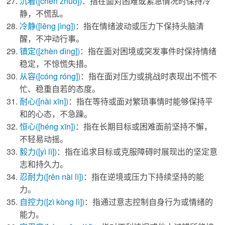
沉着
([chén zhuó])
：指在面对困难或紧急情况时保持冷
静，不慌乱。
冷静
([lěng jìng])
：指在情绪波动或压力下保持头脑清
醒，不冲动行事。
镇定
([zhèn dìng])
：指在面对困境或突发事件时保持情绪
稳定，不惊慌失措。
从容
([cóng róng])
：指在面对压力或挑战时表现出不慌不
忙、稳重自若的态度。
耐心
([nài xīn])
：指在等待或面对繁琐事情时能够保持平
和的心态，不急躁。
恒心
([héng xīn])
：指在长期目标或困难面前坚持不懈，
不轻易动摇。
毅力
([yì lì])
：指在追求目标或克服障碍时展现出的坚定意
志和持久力。
忍耐力
([rěn nài lì])
：指在逆境或压力下持续坚持的能
力。
自控力
([zì kòng lì])
：指通过意志控制自身行为或情绪的
能力。