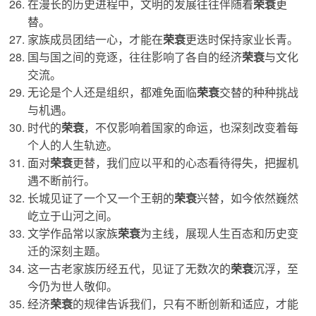
在漫长的历史进程中，文明的发展往往伴随着
荣衰
更
替。
家族成员团结一心，才能在
荣衰
更迭时保持家业长青。
国与国之间的竞逐，往往影响了各自的经济
荣衰
与文化
交流。
无论是个人还是组织，都难免面临
荣衰
交替的种种挑战
与机遇。
时代的
荣衰
，不仅影响着国家的命运，也深刻改变着每
个人的人生轨迹。
面对
荣衰
更替，我们应以平和的心态看待得失，把握机
遇不断前行。
长城见证了一个又一个王朝的
荣衰
兴替，如今依然巍然
屹立于山河之间。
文学作品常以家族
荣衰
为主线，展现人生百态和历史变
迁的深刻主题。
这一古老家族历经五代，见证了无数次的
荣衰
沉浮，至
今仍为世人敬仰。
经济
荣衰
的规律告诉我们，只有不断创新和适应，才能