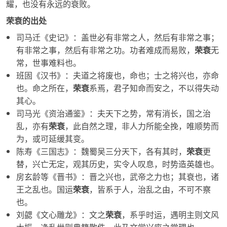
耀，也没有永远的衰败。
荣衰的出处
司马迁《史记》：盖世必有非常之人，然后有非常之事；
有非常之事，然后有非常之功。功者难成而易败，
荣衰
无
常，世事难料也。
班固《汉书》：夫道之将废也，命也；士之将兴也，亦命
也。命之所在，
荣衰
系焉，君子知命而安之，不以得失动
其心。
司马光《资治通鉴》：夫天下之势，常有消长，国之治
乱，亦有
荣衰
，此自然之理，非人力所能全挽，唯顺势而
为，或可延缓其变。
陈寿《三国志》：魏蜀吴三分天下，各有其时，
荣衰
更
替，兴亡无定，观其历史，实令人叹息，时势造英雄也。
房玄龄等《晋书》：晋之兴也，武帝之力也；其衰也，诸
王之乱也。国运
荣衰
，皆系于人，治乱之由，不可不察
也。
刘勰《文心雕龙》：文之
荣衰
，系乎时运，遇明主则文风