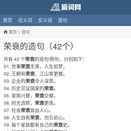
首页
近义词
反义词
造句
首页
>
造句
荣衰的造句（42个）
共有 42 个
荣衰
的造句/例句，分别如下：
世事
荣衰
无常，人生如梦。
王朝有
荣衰
，江山常更替。
企业的
荣衰
令人深思。
历史见证国家的
荣衰
。
家族兴替，
荣衰
交替。
时光流转，
荣衰
更迭。
社会
荣衰
皆由人心。
人生自有
荣衰
，勿忘初心。
每个家族都有自己的
荣衰
史。