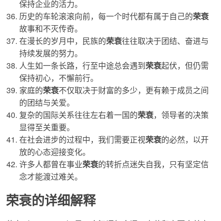
保持企业的活力。
历史的车轮滚滚向前，每一个时代都有属于自己的
荣衰
故事和不灭传奇。
在漫长的岁月中，民族的
荣衰
往往取决于团结、奋进与
持续发展的努力。
人生如一条长路，行至中途总会遇到
荣衰
起伏，但仍需
保持初心，不懈前行。
家庭的
荣衰
不仅取决于财富的多少，更有赖于成员之间
的团结与关爱。
复杂的国际关系往往左右着一国的
荣衰
，领导者的决策
显得至关重要。
在社会进步的过程中，我们需要正视
荣衰
的必然，以开
放的心态迎接变化。
许多人都曾在事业
荣衰
的转折点迷失自我，只有坚定信
念才能渡过难关。
荣衰的详细解释