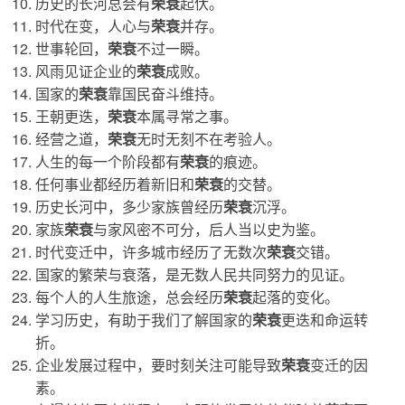
历史的长河总会有
荣衰
起伏。
时代在变，人心与
荣衰
并存。
世事轮回，
荣衰
不过一瞬。
风雨见证企业的
荣衰
成败。
国家的
荣衰
靠国民奋斗维持。
王朝更迭，
荣衰
本属寻常之事。
经营之道，
荣衰
无时无刻不在考验人。
人生的每一个阶段都有
荣衰
的痕迹。
任何事业都经历着新旧和
荣衰
的交替。
历史长河中，多少家族曾经历
荣衰
沉浮。
家族
荣衰
与家风密不可分，后人当以史为鉴。
时代变迁中，许多城市经历了无数次
荣衰
交错。
国家的繁荣与衰落，是无数人民共同努力的见证。
每个人的人生旅途，总会经历
荣衰
起落的变化。
学习历史，有助于我们了解国家的
荣衰
更迭和命运转
折。
企业发展过程中，要时刻关注可能导致
荣衰
变迁的因
素。