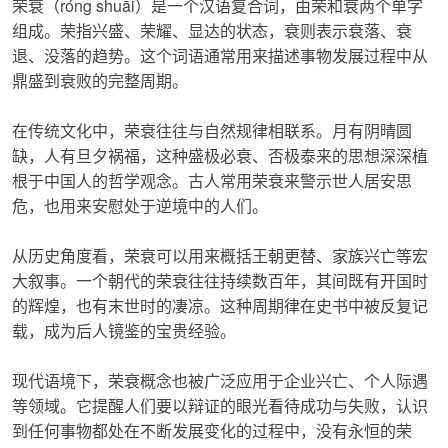
荣衰
（róng shuāi）是一个汉语复合词，由荣和衰两个单字
组成。荣指兴盛、荣耀、显达的状态，衰则表示衰落、衰
退、没落的趋势。这个词语通常用来描述事物发展过程中从
鼎盛到衰败的完整周期。
在传统文化中，
荣衰
往往与自然规律相联系。月有阴晴圆
缺，人有旦夕祸福，这种盛极必衰、否极泰来的思想深深植
根于中国人的哲学观念。古人常用
荣衰
来警示世人居安思
危，也用来安慰处于逆境中的人们。
从历史角度看，
荣衰
可以用来概括王朝更替、家族兴亡等宏
大叙事。一个朝代的
荣衰
往往持续数百年，其间既有开国时
的辉煌，也有末世时的凄凉。这种周期律在史书中被反复记
载，成为后人镜鉴的宝贵经验。
现代语境下，
荣衰
概念也被广泛应用于企业兴亡、个人际遇
等领域。它提醒人们要以辩证的眼光看待成功与失败，认识
到任何事物都处在不断发展变化的过程中，没有永恒的荣