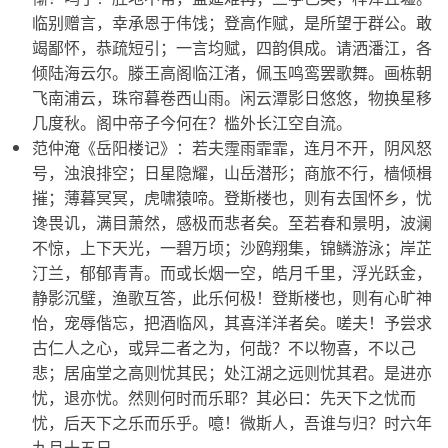
临别赠言，幸承恩于伟饯；登高作赋，是所望于群公。敢
竭鄙怀，恭疏短引；一言均赋，四韵俱成。请洒潘江，各
倾陆海云尔。滕王高阁临江渚，佩玉鸣鸾罢歌舞。画栋朝
飞南浦云，珠帘暮卷西山雨。闲云潭影日悠悠，物换星移
几度秋。阁中帝子今何在？槛外长江空自流。
范仲淹《岳阳楼记》：若夫霪雨霏霏，连月不开，阴风怒
号，浊浪排空；日星隐耀，山岳潜形；商旅不行，樯倾楫
摧；薄暮冥冥，虎啸猿啼。登斯楼也，则有去国怀乡，忧
谗畏讥，满目萧然，感极而悲者矣。至若春和景明，波澜
不惊，上下天光，一碧万顷；沙鸥翔集，锦鳞游泳；岸芷
汀兰，郁郁青青。而或长烟一空，皓月千里，浮光跃金，
静影沉璧，渔歌互答，此乐何极！登斯楼也，则有心旷神
怡，宠辱偕忘，把酒临风，其喜洋洋者矣。嗟夫！予尝求
古仁人之心，或异二者之为，何哉？不以物喜，不以己
悲；居庙堂之高则忧其民；处江湖之远则忧其君。是进亦
忧，退亦忧。然则何时而乐耶？其必曰：先天下之忧而
忧，后天下之乐而乐乎。噫！微斯人，吾谁与归？时六年
九月十五日。