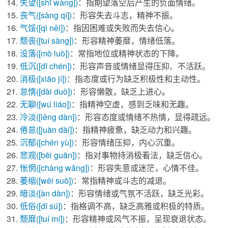
失望
([shī wàng])
：指期望落空后产生的负面情绪。
丧气
([sàng qì])
：形容失去斗志，精神不振。
气馁
([qì něi])
：指因困难或失败而失去信心。
颓丧
([tuí sàng])
：形容精神萎靡，情绪低落。
没落
([mò luò])
：常指地位或精神状态的下降。
低沉
([dī chén])
：形容声音或情绪显得压抑、不活跃。
消极
([xiāo jí])
：指态度或行为缺乏积极性和主动性。
怠惰
([dài duò])
：形容懒散，缺乏上进心。
无聊
([wú liáo])
：指精神空虚，感到乏味和无趣。
冷淡
([lěng dàn])
：形容态度或情绪不热情，显得疏远。
倦怠
([juàn dài])
：指精神疲惫，缺乏动力和兴趣。
沉郁
([chén yù])
：形容情绪压抑，内心沉重。
悲观
([bēi guān])
：指对事物持消极看法，缺乏信心。
怅惘
([chàng wǎng])
：形容失意或迷茫，心情不佳。
萎缩
([wěi suō])
：常指精神或斗志的减退。
暗淡
([àn dàn])
：形容情绪或气氛不活跃，缺乏光彩。
低俗
([dī sú])
：指格调不高，缺乏高雅或积极的特质。
颓靡
([tuí mí])
：形容精神或风气不振，呈现衰退状态。