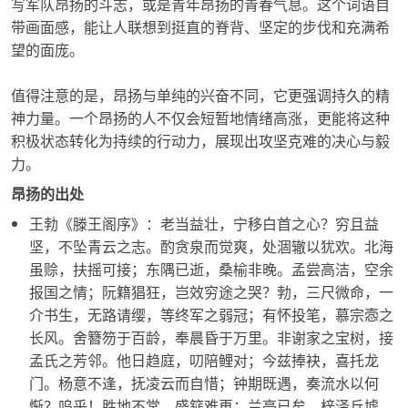
写军队
昂扬
的斗志，或是青年
昂扬
的青春气息。这个词语自
带画面感，能让人联想到挺直的脊背、坚定的步伐和充满希
望的面庞。
值得注意的是，
昂扬
与单纯的兴奋不同，它更强调持久的精
神力量。一个
昂扬
的人不仅会短暂地情绪高涨，更能将这种
积极状态转化为持续的行动力，展现出攻坚克难的决心与毅
力。
昂扬的出处
王勃《滕王阁序》：老当益壮，宁移白首之心？穷且益
坚，不坠青云之志。酌贪泉而觉爽，处涸辙以犹欢。北海
虽赊，扶摇可接；东隅已逝，桑榆非晚。孟尝高洁，空余
报国之情；阮籍猖狂，岂效穷途之哭？勃，三尺微命，一
介书生，无路请缨，等终军之弱冠；有怀投笔，慕宗悫之
长风。舍簪笏于百龄，奉晨昏于万里。非谢家之宝树，接
孟氏之芳邻。他日趋庭，叨陪鲤对；今兹捧袂，喜托龙
门。杨意不逢，抚凌云而自惜；钟期既遇，奏流水以何
惭？呜乎！胜地不常，盛筵难再；兰亭已矣，梓泽丘墟。