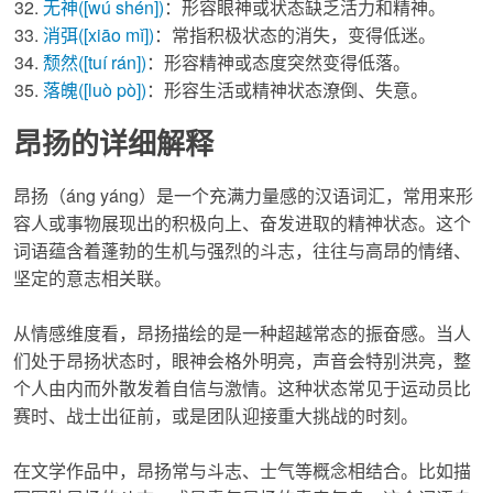
无神
([wú shén])
：形容眼神或状态缺乏活力和精神。
消弭
([xiāo mǐ])
：常指积极状态的消失，变得低迷。
颓然
([tuí rán])
：形容精神或态度突然变得低落。
落魄
([luò pò])
：形容生活或精神状态潦倒、失意。
昂扬的详细解释
昂扬
（áng yáng）是一个充满力量感的汉语词汇，常用来形
容人或事物展现出的积极向上、奋发进取的精神状态。这个
词语蕴含着蓬勃的生机与强烈的斗志，往往与高昂的情绪、
坚定的意志相关联。
从情感维度看，
昂扬
描绘的是一种超越常态的振奋感。当人
们处于
昂扬
状态时，眼神会格外明亮，声音会特别洪亮，整
个人由内而外散发着自信与激情。这种状态常见于运动员比
赛时、战士出征前，或是团队迎接重大挑战的时刻。
在文学作品中，
昂扬
常与斗志、士气等概念相结合。比如描