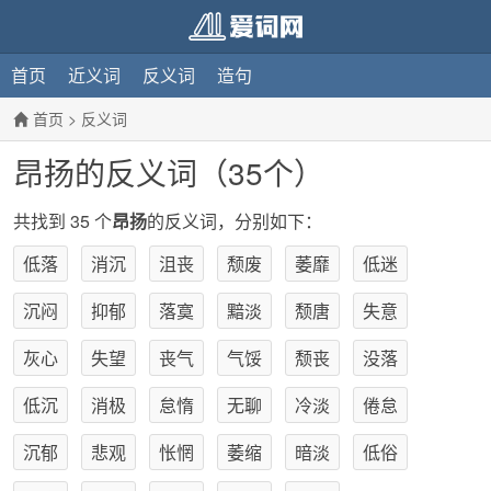
首页
近义词
反义词
造句
首页
>
反义词
昂扬的反义词（35个）
共找到 35 个
昂扬
的反义词，分别如下：
低落
消沉
沮丧
颓废
萎靡
低迷
沉闷
抑郁
落寞
黯淡
颓唐
失意
灰心
失望
丧气
气馁
颓丧
没落
低沉
消极
怠惰
无聊
冷淡
倦怠
沉郁
悲观
怅惘
萎缩
暗淡
低俗