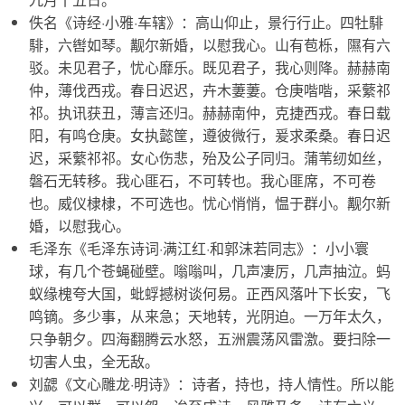
佚名《诗经·小雅·车辖》：高山仰止，景行行止。四牡騑
騑，六辔如琴。觏尔新婚，以慰我心。山有苞栎，隰有六
驳。未见君子，忧心靡乐。既见君子，我心则降。赫赫南
仲，薄伐西戎。春日迟迟，卉木萋萋。仓庚喈喈，采蘩祁
祁。执讯获丑，薄言还归。赫赫南仲，克捷西戎。春日载
阳，有鸣仓庚。女执懿筐，遵彼微行，爰求柔桑。春日迟
迟，采蘩祁祁。女心伤悲，殆及公子同归。蒲苇纫如丝，
磐石无转移。我心匪石，不可转也。我心匪席，不可卷
也。威仪棣棣，不可选也。忧心悄悄，愠于群小。觏尔新
婚，以慰我心。
毛泽东《毛泽东诗词·满江红·和郭沫若同志》：小小寰
球，有几个苍蝇碰壁。嗡嗡叫，几声凄厉，几声抽泣。蚂
蚁缘槐夸大国，蚍蜉撼树谈何易。正西风落叶下长安，飞
鸣镝。多少事，从来急；天地转，光阴迫。一万年太久，
只争朝夕。四海翻腾云水怒，五洲震荡风雷激。要扫除一
切害人虫，全无敌。
刘勰《文心雕龙·明诗》：诗者，持也，持人情性。所以能