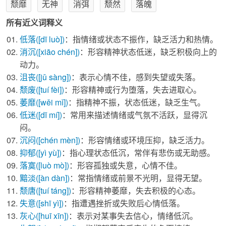
颓靡
无神
消弭
颓然
落魄
所有近义词释义
低落
([dī luò])
：指情绪或状态不振作，缺乏活力和热情。
消沉
([xiāo chén])
：形容精神状态低迷，缺乏积极向上的
动力。
沮丧
([jǔ sàng])
：表示心情不佳，感到失望或失落。
颓废
([tuí fèi])
：形容精神或行为堕落，失去进取心。
萎靡
([wěi mǐ])
：指精神不振，状态低迷，缺乏生气。
低迷
([dī mí])
：常用来描述情绪或气氛不活跃，显得沉
闷。
沉闷
([chén mèn])
：形容情绪或环境压抑，缺乏活力。
抑郁
([yì yù])
：指心理状态低沉，常伴有悲伤或无助感。
落寞
([luò mò])
：形容孤独或失意，心情不佳。
黯淡
([àn dàn])
：常指情绪或前景不光明，显得无望。
颓唐
([tuí táng])
：形容精神萎靡，失去积极的心态。
失意
([shī yì])
：指遭遇挫折或失败后心情低落。
灰心
([huī xīn])
：表示对某事失去信心，情绪低沉。