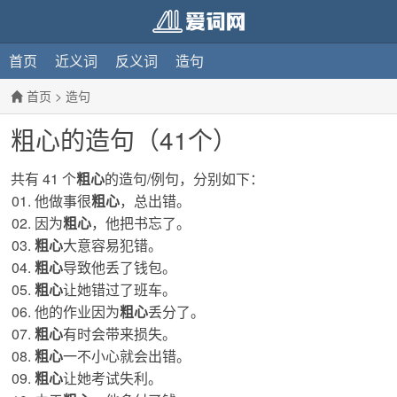
首页
近义词
反义词
造句
首页
>
造句
粗心的造句（41个）
共有 41 个
粗心
的造句/例句，分别如下：
他做事很
粗心
，总出错。
因为
粗心
，他把书忘了。
粗心
大意容易犯错。
粗心
导致他丢了钱包。
粗心
让她错过了班车。
他的作业因为
粗心
丢分了。
粗心
有时会带来损失。
粗心
一不小心就会出错。
粗心
让她考试失利。