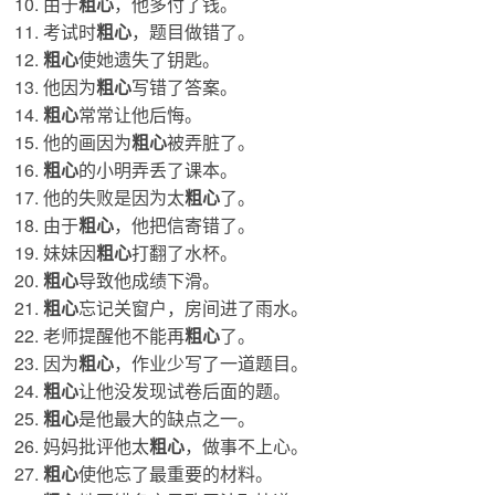
由于
粗心
，他多付了钱。
考试时
粗心
，题目做错了。
粗心
使她遗失了钥匙。
他因为
粗心
写错了答案。
粗心
常常让他后悔。
他的画因为
粗心
被弄脏了。
粗心
的小明弄丢了课本。
他的失败是因为太
粗心
了。
由于
粗心
，他把信寄错了。
妹妹因
粗心
打翻了水杯。
粗心
导致他成绩下滑。
粗心
忘记关窗户，房间进了雨水。
老师提醒他不能再
粗心
了。
因为
粗心
，作业少写了一道题目。
粗心
让他没发现试卷后面的题。
粗心
是他最大的缺点之一。
妈妈批评他太
粗心
，做事不上心。
粗心
使他忘了最重要的材料。