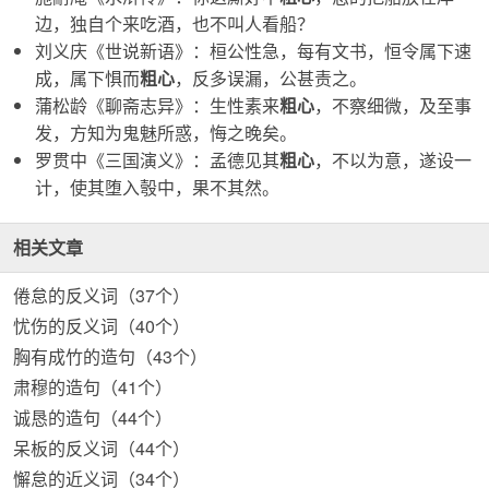
边，独自个来吃酒，也不叫人看船？
刘义庆《世说新语》：桓公性急，每有文书，恒令属下速
成，属下惧而
粗心
，反多误漏，公甚责之。
蒲松龄《聊斋志异》：生性素来
粗心
，不察细微，及至事
发，方知为鬼魅所惑，悔之晚矣。
罗贯中《三国演义》：孟德见其
粗心
，不以为意，遂设一
计，使其堕入彀中，果不其然。
相关文章
倦怠的反义词（37个）
忧伤的反义词（40个）
胸有成竹的造句（43个）
肃穆的造句（41个）
诚恳的造句（44个）
呆板的反义词（44个）
懈怠的近义词（34个）