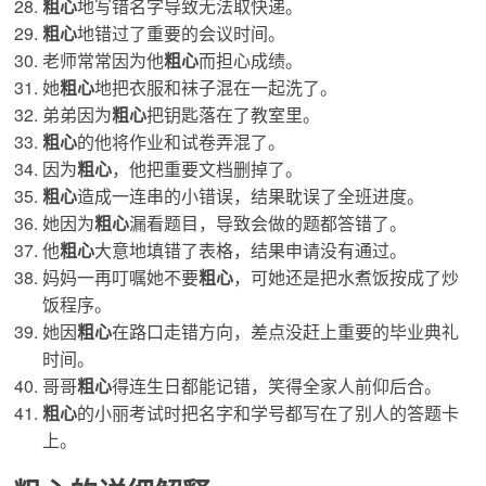
粗心
地写错名字导致无法取快递。
粗心
地错过了重要的会议时间。
老师常常因为他
粗心
而担心成绩。
她
粗心
地把衣服和袜子混在一起洗了。
弟弟因为
粗心
把钥匙落在了教室里。
粗心
的他将作业和试卷弄混了。
因为
粗心
，他把重要文档删掉了。
粗心
造成一连串的小错误，结果耽误了全班进度。
她因为
粗心
漏看题目，导致会做的题都答错了。
他
粗心
大意地填错了表格，结果申请没有通过。
妈妈一再叮嘱她不要
粗心
，可她还是把水煮饭按成了炒
饭程序。
她因
粗心
在路口走错方向，差点没赶上重要的毕业典礼
时间。
哥哥
粗心
得连生日都能记错，笑得全家人前仰后合。
粗心
的小丽考试时把名字和学号都写在了别人的答题卡
上。