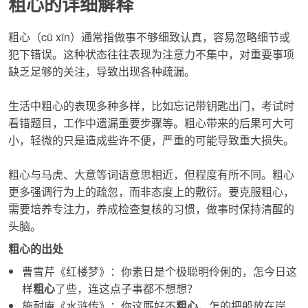
粗心的详细解释
粗心
（cū xīn）通常指做事不够细致认真，容易忽略细节或
犯下错误。这种状态往往表现为注意力不集中，对重要事项
缺乏足够的关注，导致出现各种疏漏。
生活中
粗心
的表现多种多样，比如忘记带钥匙出门，考试时
看错题目，工作中遗漏重要步骤等。
粗心
带来的后果可大可
小，轻微的只是造成些许不便，严重的可能导致重大损失。
粗心
与马虎、大意等词语意思相近，但程度有所不同。
粗心
更多强调行为上的疏忽，而非态度上的敷衍。要克服
粗心
，
需要培养专注力，养成检查复核的习惯，做事时保持清醒的
头脑。
粗心的出处
曹雪芹《红楼梦》：你素日是个极聪明伶俐的，怎今日这
样
粗心
了些，连这点子事都不想想？
施耐庵《水浒传》：你这厮好不
粗心
，怎的把船放在岸