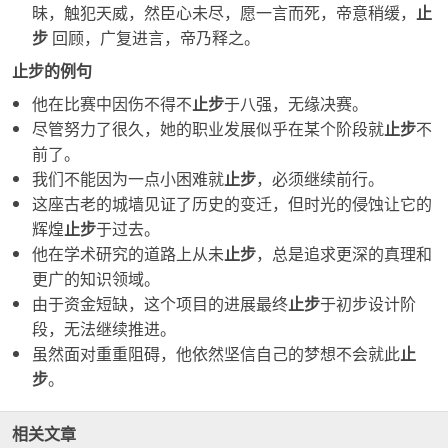
昧，触犯天威，然臣心未尽，愿一言而死，帝意稍缓，
止
步
回顾，广复进言，帝乃释之。
止步的例句
他在比赛中因伤不得不
止步
于八强，无缘决赛。
尽管努力了很久，她的职业发展似乎在某个阶段就
止步
不
前了。
我们不能因为一点小困难就
止步
，必须继续前行。
这座古老的城墙见证了历史的变迁，但时光的侵蚀让它的
辉煌
止步
于过去。
他在学术研究的道路上从未
止步
，总是追求更深的真理和
更广的知识领域。
由于资金短缺，这个项目的进展最终
止步
于初步设计阶
段，无法继续推进。
虽然面对重重阻碍，他依然坚信自己的梦想不会就此
止
步
。
相关文章