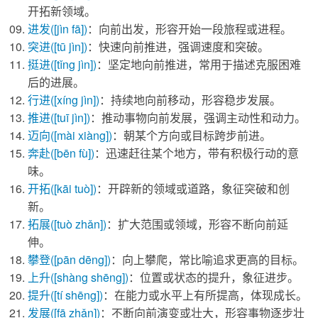
开拓新领域。
进发
([jìn fā])
：向前出发，形容开始一段旅程或进程。
突进
([tū jìn])
：快速向前推进，强调速度和突破。
挺进
([tǐng jìn])
：坚定地向前推进，常用于描述克服困难
后的进展。
行进
([xíng jìn])
：持续地向前移动，形容稳步发展。
推进
([tuī jìn])
：推动事物向前发展，强调主动性和动力。
迈向
([mài xiàng])
：朝某个方向或目标跨步前进。
奔赴
([bēn fù])
：迅速赶往某个地方，带有积极行动的意
味。
开拓
([kāi tuò])
：开辟新的领域或道路，象征突破和创
新。
拓展
([tuò zhǎn])
：扩大范围或领域，形容不断向前延
伸。
攀登
([pān dēng])
：向上攀爬，常比喻追求更高的目标。
上升
([shàng shēng])
：位置或状态的提升，象征进步。
提升
([tí shēng])
：在能力或水平上有所提高，体现成长。
发展
([fā zhǎn])
：不断向前演变或壮大，形容事物逐步壮