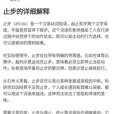
止步的详细解释
止步
（zhǐ bù）是一个汉语动词短语，由止和步两个汉字组
成，字面意思是停下脚步。这个词语形象地描绘了人在行进
过程中突然停下的动作状态，既可以是主动的行为选择，也
可以是被动的限制结果。
在实际使用中，
止步
往往带有明确的界限感。比如在体育比
赛中，裁判示意运动员
止步
，意味着必须立即停止当前动
作；在参观场所看到
止步
的警示牌，则表示禁止继续前行。
从引申义来看，
止步
还可以表示某种发展或进程的中断。科
研项目因经费不足而
止步
，个人成长遇到瓶颈难以突破，都
可以用这个词语来描述。这种用法突出了受阻和停滞的意
味。
需要注意的是，
止步
与停止、终止等词语存在细微差别。它