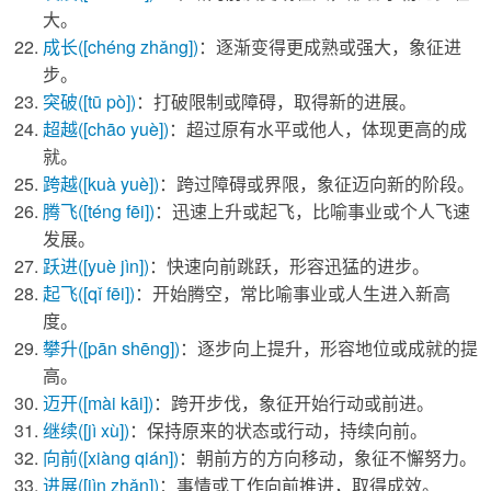
大。
成长
([chéng zhǎng])
：逐渐变得更成熟或强大，象征进
步。
突破
([tū pò])
：打破限制或障碍，取得新的进展。
超越
([chāo yuè])
：超过原有水平或他人，体现更高的成
就。
跨越
([kuà yuè])
：跨过障碍或界限，象征迈向新的阶段。
腾飞
([téng fēi])
：迅速上升或起飞，比喻事业或个人飞速
发展。
跃进
([yuè jìn])
：快速向前跳跃，形容迅猛的进步。
起飞
([qǐ fēi])
：开始腾空，常比喻事业或人生进入新高
度。
攀升
([pān shēng])
：逐步向上提升，形容地位或成就的提
高。
迈开
([mài kāi])
：跨开步伐，象征开始行动或前进。
继续
([jì xù])
：保持原来的状态或行动，持续向前。
向前
([xiàng qián])
：朝前方的方向移动，象征不懈努力。
进展
([jìn zhǎn])
：事情或工作向前推进，取得成效。