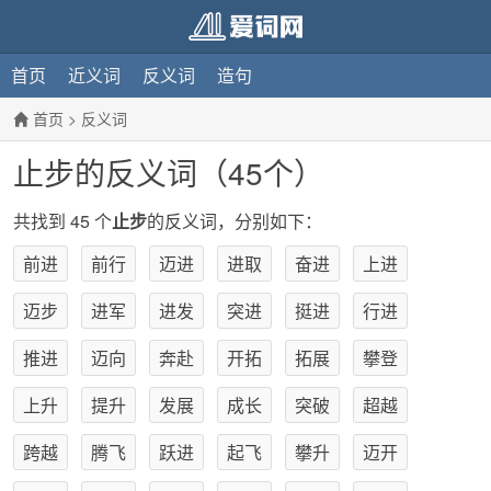
首页
近义词
反义词
造句
首页
>
反义词
止步的反义词（45个）
共找到 45 个
止步
的反义词，分别如下：
前进
前行
迈进
进取
奋进
上进
迈步
进军
进发
突进
挺进
行进
推进
迈向
奔赴
开拓
拓展
攀登
上升
提升
发展
成长
突破
超越
跨越
腾飞
跃进
起飞
攀升
迈开