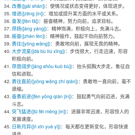
改善
([gǎi shàn])
：使情况或状态变得更好，体现进步。
增进
([zēng jìn])
：增加或提升某方面的水平或关系。
奋发
([fèn fā])
：振奋精神，努力向前，追求目标。
昂扬
([áng yáng])
：精神饱满，积极向上，充满斗志。
振奋
([zhèn fèn])
：精神振作，鼓起干劲向前努力。
勇往
([yǒng wǎng])
：勇敢地向前，展现无畏的精神。
大步流星
([dà bù liú xīng])
：步伐很大，行走迅速，形容
积极向前。
昂首阔步
([áng shǒu kuò bù])
：抬头挺胸大步走，象征自
信和进取。
勇往直前
([yǒng wǎng zhí qián])
：勇敢地一直向前，毫不
退缩。
奋勇前进
([fèn yǒng qián jìn])
：鼓起勇气向前迈进，充满
斗志。
突飞猛进
([tū fēi měng jìn])
：进展非常迅速，形容惊人的
发展速度。
日新月异
([rì xīn yuè yì])
：每天都在更新变化，形容快速
进步。