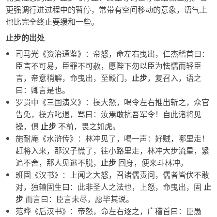
更强调行进过程中的暂停，常带有空间移动的意象，语气上
也比完全终止要缓和一些。
止步的出处
司马光《资治通鉴》：帝怒，命左右曳出，仁杰稽首曰：
臣言不可易，臣罪不可赦，愿陛下勿以臣为怯懦而轻臣
言，帝意稍解，命曳出，至殿门，
止步
，复召入，语之
曰：卿言是也。
罗贯中《三国演义》：操大怒，喝令左右推出斩之，众官
告免，操方叱退，骂曰：汝焉敢抗吾军令！自此诸将见
操，俱
止步
不前，畏之如虎。
施耐庵《水浒传》：林冲见了，喝一声：好贼，哪里走！
赶将入来，那汉子慌了，往小路里走，林冲大步流星，紧
追不舍，那人见逃不脱，
止步
回身，便来斗林冲。
班固《汉书》：上闻之大怒，召诸儒责问，儒者皆伏不敢
对，独辕固生曰：此非圣人之法也，上怒，命曳出，固
止
步
而言曰：臣言未尽，愿毕其说。
范晔《后汉书》：帝怒，命左右逐之，广稽首曰：臣愚