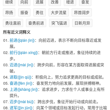
继续
向前
进展
改善
增进
奋发
昂扬
振奋
勇往
大步流星
昂首阔步
勇往直前
奋勇前进
突飞猛进
日新月异
所有近义词释义
前进
([qián jìn])
：向前迈进，表示不断向目标靠近或发
展。
前行
([qián xíng])
：朝前方行走或推进，象征持续的进
步。
迈进
([mài jìn])
：跨步向前，形容在某方面取得进展或突
破。
进取
([jìn qǔ])
：积极向上，努力追求更高的目标或成就。
奋进
([fèn jìn])
：奋发努力地向前发展，展现拼搏精神。
上进
([shàng jìn])
：追求进步，力求在个人或事业上有所
提升。
迈步
([mài bù])
：跨出步伐，象征开始行动或向前走。
进军
([jìn jūn])
：向某个领域或目标发起行动，常用于比喻