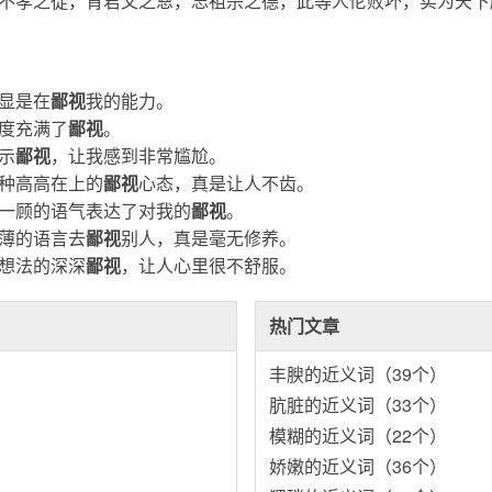
不孝之徒，背君父之恩，忘祖宗之德，此等人伦败坏，实为天下
显是在
鄙视
我的能力。
度充满了
鄙视
。
示
鄙视
，让我感到非常尴尬。
种高高在上的
鄙视
心态，真是让人不齿。
一顾的语气表达了对我的
鄙视
。
薄的语言去
鄙视
别人，真是毫无修养。
想法的深深
鄙视
，让人心里很不舒服。
热门文章
丰腴的近义词（39个）
肮脏的近义词（33个）
模糊的近义词（22个）
娇嫩的近义词（36个）