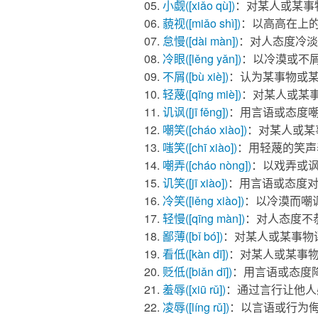
小觑
([xiǎo qù])
：对某人或某事
藐视
([miǎo shì])
：以高高在上
怠慢
([dài màn])
：对人态度冷淡
冷眼
([lěng yǎn])
：以冷漠或不
不屑
([bù xiè])
：认为某事物或
轻蔑
([qīng miè])
：对某人或某
讥讽
([jī fěng])
：用言语或态度
嘲笑
([cháo xiào])
：对某人或某
嗤笑
([chī xiào])
：用轻蔑的笑声
嘲弄
([cháo nòng])
：以戏弄或
讥笑
([jī xiào])
：用言语或态度
冷笑
([lěng xiào])
：以冷漠而嘲
轻慢
([qīng màn])
：对人态度不
鄙薄
([bǐ bó])
：对某人或某事物
看低
([kàn dī])
：对某人或某事
贬低
([biǎn dī])
：用言语或态度
羞辱
([xiū rǔ])
：通过言行让他人
凌辱
([líng rǔ])
：以言语或行为