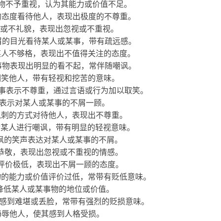
物不予重视，认为其能力或价值不足。
的态度看待他人，表现出极度的不尊重。
或不礼貌，表现出忽视或不重视。
屑的目光看待某人或某事，带有疏远感。
某人不够格，表现出不值得关注的态度。
事物表现出明显的看不起，常伴随嘲讽。
嘲笑他人，带有轻视和挖苦的意味。
事表示不尊重，通过言语或行为加以取笑。
表示对某人或某事的不屑一顾。
讽刺的方式对待他人，表现出不尊重。
对某人进行嘲讽，带有明显的轻视意味。
讽的笑声表达对某人或某事的不屑。
恭敬，表现出忽视或不重视的情感。
评价极低，表现出不屑一顾的态度。
物的能力或价值评价过低，常带有贬低意味。
降低某人或某事物的地位或价值。
感到难堪或丢脸，常带有强烈的贬损意味。
侮辱他人，使其感到人格受损。