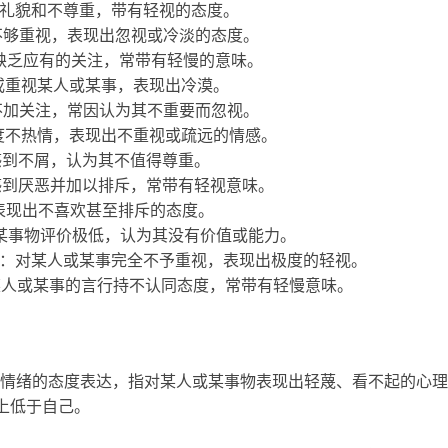
礼貌和不尊重，带有轻视的态度。
不够重视，表现出忽视或冷淡的态度。
缺乏应有的关注，常带有轻慢的意味。
或重视某人或某事，表现出冷漠。
不加关注，常因认为其不重要而忽视。
度不热情，表现出不重视或疏远的情感。
感到不屑，认为其不值得尊重。
感到厌恶并加以排斥，常带有轻视意味。
表现出不喜欢甚至排斥的态度。
某事物评价极低，认为其没有价值或能力。
：对某人或某事完全不予重视，表现出极度的轻视。
某人或某事的言行持不认同态度，常带有轻慢意味。
烈负面情绪的态度表达，指对某人或某事物表现出轻蔑、看不起的心
上低于自己。