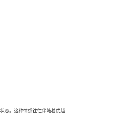
理状态。这种情感往往伴随着优越